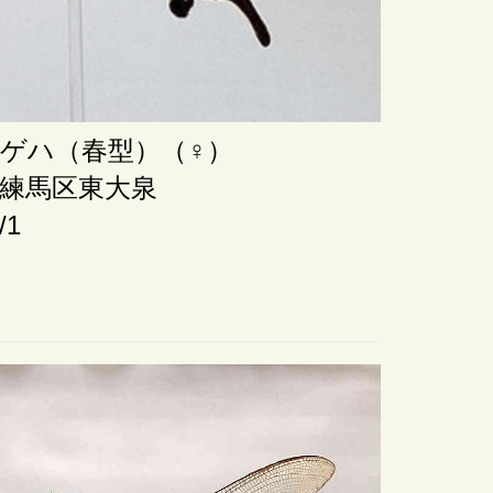
ゲハ（春型）（♀）
練馬区東大泉
/1