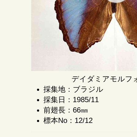
デイダミアモルフ
採集地：ブラジル
採集日：1985/11
前翅長：66㎜
標本No：12/12