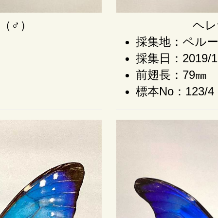
（♂）
ヘレ
採集地：ペル
採集日：2019/1
前翅長：79㎜
標本No：123/4