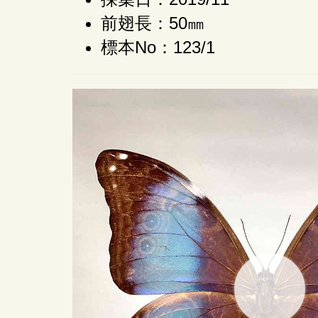
前翅長：50㎜
標本No：123/1