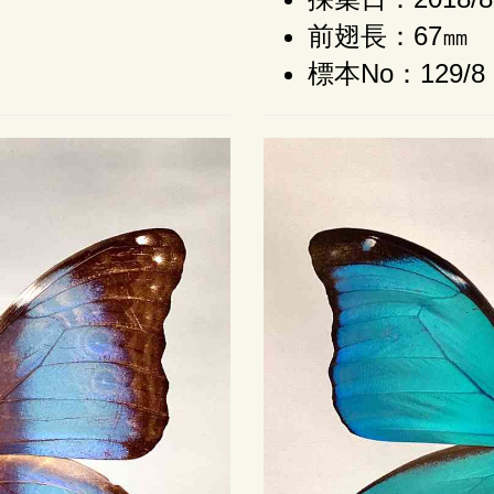
前翅長：67㎜
標本No：129/8