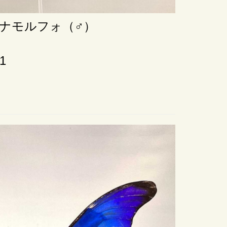
ナモルフォ（♂）
ー
1