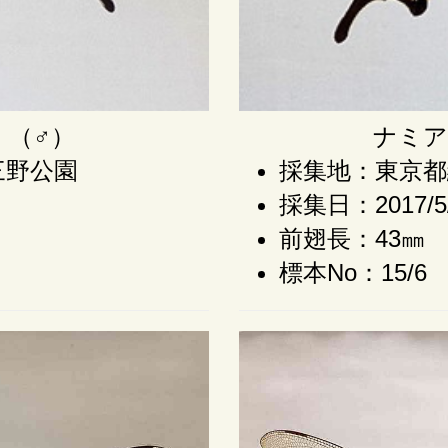
）（♂）
ナミア
三野公園
採集地：東京都
採集日：2017/5
前翅長：43㎜
標本No：15/6