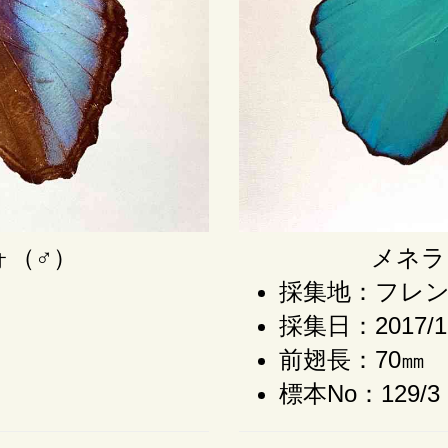
ォ（♂）
メネラ
採集地：フレ
採集日：2017/1
前翅長：70㎜
標本No：129/3