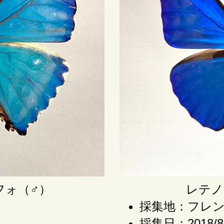
フォ（♂）
レテノ
採集地：フレ
採集日：2018/8