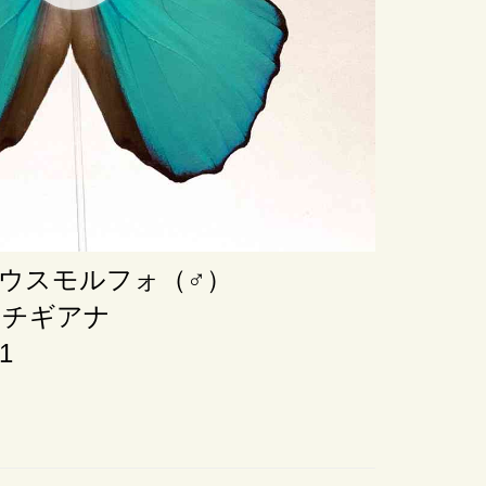
ウスモルフォ（♂）
ンチギアナ
1